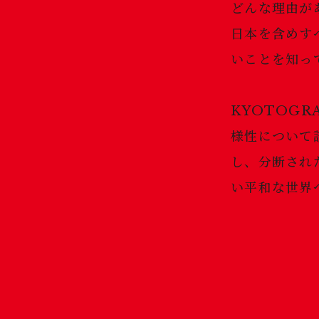
どんな理由が
日本を含めす
いことを知っ
KYOTOGR
様性について讃
し、分断された
い平和な世界へ