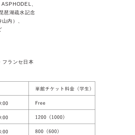
e、ASPHODEL、
琵琶湖疏水記念
寺山内）、
ど
・フランセ日本