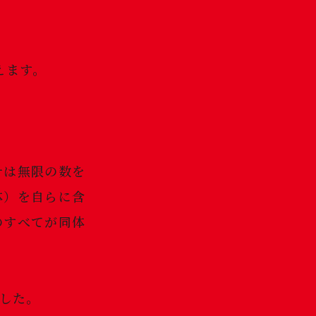
えます。
十は無限の数を
体）を自らに含
のすべてが同体
ました。