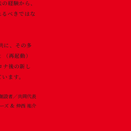
去の経験から、
れるべきではな
と共に、その多
t （再起動）
コロナ後の新し
ています。
共同創設者／共同代表
ズ & 仲西 祐介